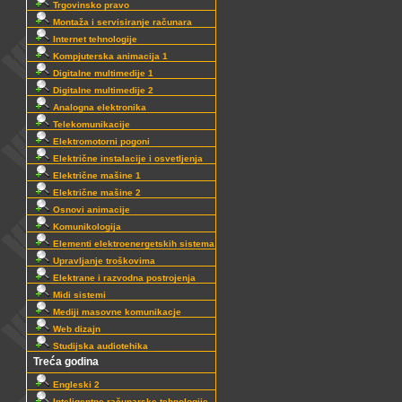
Trgovinsko pravo
Montaža i servisiranje računara
Internet tehnologije
Kompjuterska animacija 1
Digitalne multimedije 1
Digitalne multimedije 2
Analogna elektronika
Telekomunikacije
Elektromotorni pogoni
Električne instalacije i osvetljenja
Električne mašine 1
Električne mašine 2
Osnovi animacije
Komunikologija
Elementi elektroenergetskih sistema
Upravljanje troškovima
Elektrane i razvodna postrojenja
Midi sistemi
Mediji masovne komunikacje
Web dizajn
Studijska audiotehika
Treća godina
Engleski 2
Inteligentne računarske tehnologije