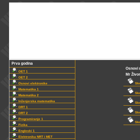
Prva godina
Osnovi
OET 1
Mr Živo
OET 2
Osnovi elektronike
Skr
Matematika 1
Skr
Matematika 2
Inženjerska matematika
Skr
ORT 1
Skr
ORT 2
Programiranje 1
Skr
Fizika
Engleski 1
Elektronika NRT i MET