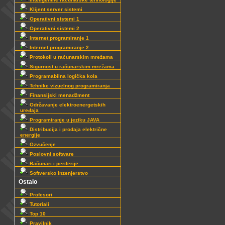
Klijent server sistemi
Operativni sistemi 1
Operativni sistemi 2
Internet programiranje 1
Internet programiranje 2
Protokoli u računarskim mrežama
Sigurnost u računarskim mrežama
Programabilna logička kola
Tehnike vizuelnog programiranja
Finansijski menadžment
Održavanje elektroenergetskih
uređaja
Programiranje u jeziku JAVA
Distribucija i prodaja električne
energije
Ozvučenje
Poslovni software
Računari i periferije
Softversko inzenjerstvo
Ostalo
Profesori
Tutoriali
Top 10
Pravilnik