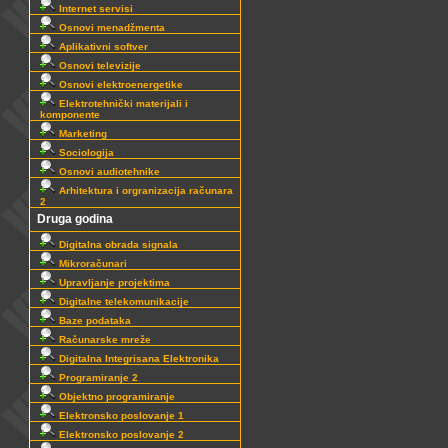
Internet servisi
Osnovi menadžmenta
Aplikativni softver
Osnovi televizije
Osnovi elektroenergetike
Elektrotehnički materijali i
komponente
Marketing
Sociologija
Osnovi audiotehnike
Arhitektura i orgranizacija računara
2
Druga godina
Digitalna obrada signala
Mikroračunari
Upravljanje projektima
Digitalne telekomunikacije
Baze podataka
Računarske mreže
Digitalna Integrisana Elektronika
Programiranje 2
Objektno programiranje
Elektronsko poslovanje 1
Elektronsko poslovanje 2