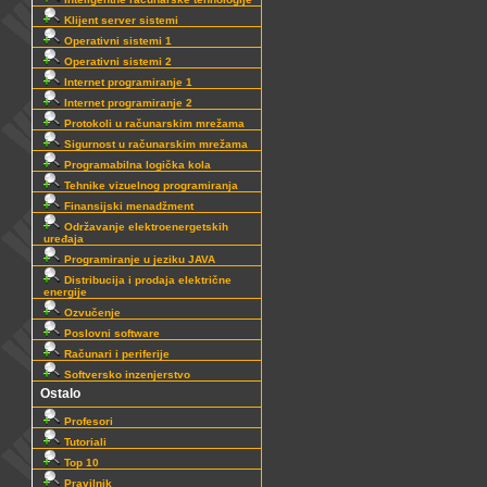
Klijent server sistemi
Operativni sistemi 1
Operativni sistemi 2
Internet programiranje 1
Internet programiranje 2
Protokoli u računarskim mrežama
Sigurnost u računarskim mrežama
Programabilna logička kola
Tehnike vizuelnog programiranja
Finansijski menadžment
Održavanje elektroenergetskih
uređaja
Programiranje u jeziku JAVA
Distribucija i prodaja električne
energije
Ozvučenje
Poslovni software
Računari i periferije
Softversko inzenjerstvo
Ostalo
Profesori
Tutoriali
Top 10
Pravilnik