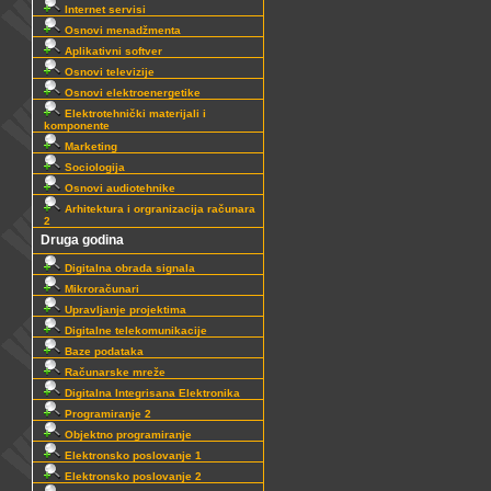
Internet servisi
Osnovi menadžmenta
Aplikativni softver
Osnovi televizije
Osnovi elektroenergetike
Elektrotehnički materijali i
komponente
Marketing
Sociologija
Osnovi audiotehnike
Arhitektura i orgranizacija računara
2
Druga godina
Digitalna obrada signala
Mikroračunari
Upravljanje projektima
Digitalne telekomunikacije
Baze podataka
Računarske mreže
Digitalna Integrisana Elektronika
Programiranje 2
Objektno programiranje
Elektronsko poslovanje 1
Elektronsko poslovanje 2