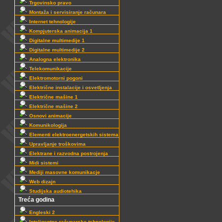
Trgovinsko pravo
Montaža i servisiranje računara
Internet tehnologije
Kompjuterska animacija 1
Digitalne multimedije 1
Digitalne multimedije 2
Analogna elektronika
Telekomunikacije
Elektromotorni pogoni
Električne instalacije i osvetljenja
Električne mašine 1
Električne mašine 2
Osnovi animacije
Komunikologija
Elementi elektroenergetskih sistema
Upravljanje troškovima
Elektrane i razvodna postrojenja
Midi sistemi
Mediji masovne komunikacje
Web dizajn
Studijska audiotehika
Treća godina
Engleski 2
Inteligentne računarske tehnologije