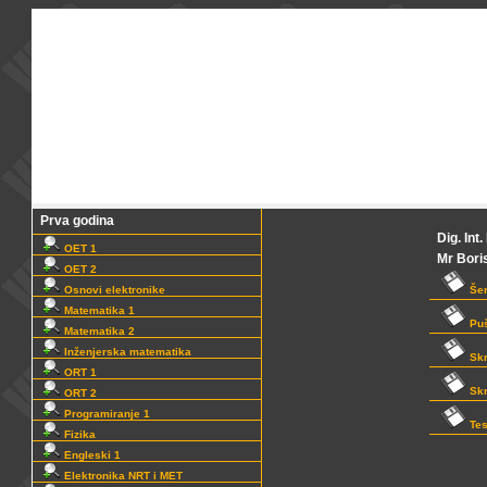
Prva godina
Dig. Int
OET 1
Mr Bori
OET 2
Osnovi elektronike
Še
Matematika 1
Puš
Matematika 2
Inženjerska matematika
Skr
ORT 1
Skr
ORT 2
Programiranje 1
Tes
Fizika
Engleski 1
Elektronika NRT i MET