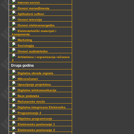
Internet servisi
Osnovi menadžmenta
Aplikativni softver
Osnovi televizije
Osnovi elektroenergetike
Elektrotehnički materijali i
komponente
Marketing
Sociologija
Osnovi audiotehnike
Arhitektura i orgranizacija računara
2
Druga godina
Digitalna obrada signala
Mikroračunari
Upravljanje projektima
Digitalne telekomunikacije
Baze podataka
Računarske mreže
Digitalna Integrisana Elektronika
Programiranje 2
Objektno programiranje
Elektronsko poslovanje 1
Elektronsko poslovanje 2