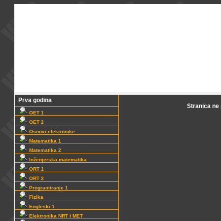
Prva godina
Stranica ne p
OET 1
OET 2
Osnovi elektronike
Matematika 1
Matematika 2
Inženjerska matematika
ORT 1
ORT 2
Programiranje 1
Fizika
Engleski 1
Elektronika NRT i MET