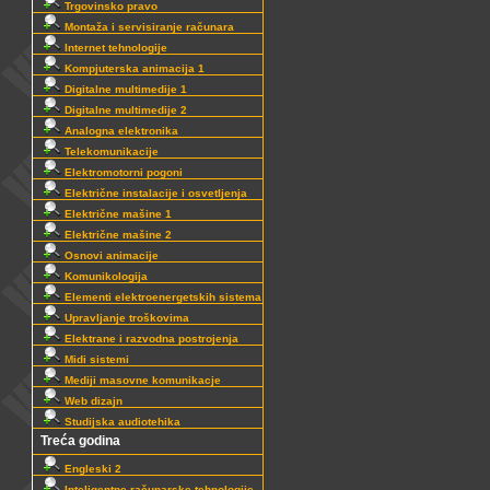
Trgovinsko pravo
Montaža i servisiranje računara
Internet tehnologije
Kompjuterska animacija 1
Digitalne multimedije 1
Digitalne multimedije 2
Analogna elektronika
Telekomunikacije
Elektromotorni pogoni
Električne instalacije i osvetljenja
Električne mašine 1
Električne mašine 2
Osnovi animacije
Komunikologija
Elementi elektroenergetskih sistema
Upravljanje troškovima
Elektrane i razvodna postrojenja
Midi sistemi
Mediji masovne komunikacje
Web dizajn
Studijska audiotehika
Treća godina
Engleski 2
Inteligentne računarske tehnologije