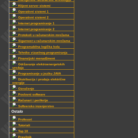
Klijent server sistemi
Operativni sistemi 1
Operativni sistemi 2
Internet programiranje 1
Internet programiranje 2
Protokoli u računarskim mrežama
Sigurnost u računarskim mrežama
Programabilna logička kola
Tehnike vizuelnog programiranja
Finansijski menadžment
Održavanje elektroenergetskih
uređaja
Programiranje u jeziku JAVA
Distribucija i prodaja električne
energije
Ozvučenje
Poslovni software
Računari i periferije
Softversko inzenjerstvo
Ostalo
Profesori
Tutoriali
Top 10
Pravilnik