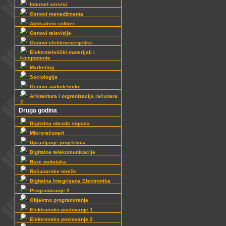
Internet servisi
Osnovi menadžmenta
Aplikativni softver
Osnovi televizije
Osnovi elektroenergetike
Elektrotehnički materijali i
komponente
Marketing
Sociologija
Osnovi audiotehnike
Arhitektura i orgranizacija računara
2
Druga godina
Digitalna obrada signala
Mikroračunari
Upravljanje projektima
Digitalne telekomunikacije
Baze podataka
Računarske mreže
Digitalna Integrisana Elektronika
Programiranje 2
Objektno programiranje
Elektronsko poslovanje 1
Elektronsko poslovanje 2