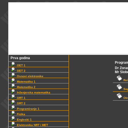
Prva godina
Program
OET 1
Dr Zora
OET 2
Mr Slob
Osnovi elektronike
Reš
Matematika 1
Matematika 2
Sep
Inženjerska matematika
ORT 1
Okt
ORT 2
Programiranje 1
Fizika
Engleski 1
Elektronika NRT i MET