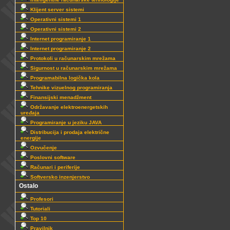
Klijent server sistemi
Operativni sistemi 1
Operativni sistemi 2
Internet programiranje 1
Internet programiranje 2
Protokoli u računarskim mrežama
Sigurnost u računarskim mrežama
Programabilna logička kola
Tehnike vizuelnog programiranja
Finansijski menadžment
Održavanje elektroenergetskih
uređaja
Programiranje u jeziku JAVA
Distribucija i prodaja električne
energije
Ozvučenje
Poslovni software
Računari i periferije
Softversko inzenjerstvo
Ostalo
Profesori
Tutoriali
Top 10
Pravilnik