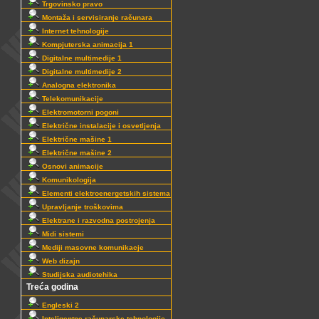
Trgovinsko pravo
Montaža i servisiranje računara
Internet tehnologije
Kompjuterska animacija 1
Digitalne multimedije 1
Digitalne multimedije 2
Analogna elektronika
Telekomunikacije
Elektromotorni pogoni
Električne instalacije i osvetljenja
Električne mašine 1
Električne mašine 2
Osnovi animacije
Komunikologija
Elementi elektroenergetskih sistema
Upravljanje troškovima
Elektrane i razvodna postrojenja
Midi sistemi
Mediji masovne komunikacje
Web dizajn
Studijska audiotehika
Treća godina
Engleski 2
Inteligentne računarske tehnologije