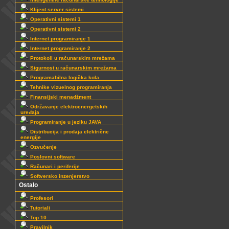
Klijent server sistemi
Operativni sistemi 1
Operativni sistemi 2
Internet programiranje 1
Internet programiranje 2
Protokoli u računarskim mrežama
Sigurnost u računarskim mrežama
Programabilna logička kola
Tehnike vizuelnog programiranja
Finansijski menadžment
Održavanje elektroenergetskih
uređaja
Programiranje u jeziku JAVA
Distribucija i prodaja električne
energije
Ozvučenje
Poslovni software
Računari i periferije
Softversko inzenjerstvo
Ostalo
Profesori
Tutoriali
Top 10
Pravilnik