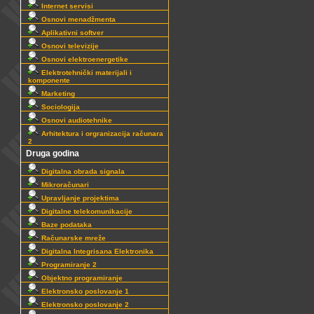
Internet servisi
Osnovi menadžmenta
Aplikativni softver
Osnovi televizije
Osnovi elektroenergetike
Elektrotehnički materijali i
komponente
Marketing
Sociologija
Osnovi audiotehnike
Arhitektura i orgranizacija računara
2
Druga godina
Digitalna obrada signala
Mikroračunari
Upravljanje projektima
Digitalne telekomunikacije
Baze podataka
Računarske mreže
Digitalna Integrisana Elektronika
Programiranje 2
Objektno programiranje
Elektronsko poslovanje 1
Elektronsko poslovanje 2