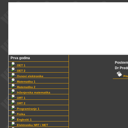
Prva godina
Poslovn
OET 1
Dr Predr
OET 2
Osnovi elektronike
Pit
Matematika 1
Matematika 2
Inženjerska matematika
ORT 1
ORT 2
Programiranje 1
Fizika
Engleski 1
Elektronika NRT i MET