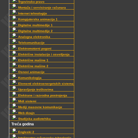
Trgovinsko pravo
Montaža i servisiranje računara
Internet tehnologije
Kompjuterska animacija 1
Digitalne multimedije 1
Digitalne multimedije 2
Analogna elektronika
Telekomunikacije
Elektromotorni pogoni
Električne instalacije i osvetljenja
Električne mašine 1
Električne mašine 2
Osnovi animacije
Komunikologija
Elementi elektroenergetskih sistema
Upravljanje troškovima
Elektrane i razvodna postrojenja
Midi sistemi
Mediji masovne komunikacje
Web dizajn
Studijska audiotehika
Treća godina
Engleski 2
Inteligentne računarske tehnologije