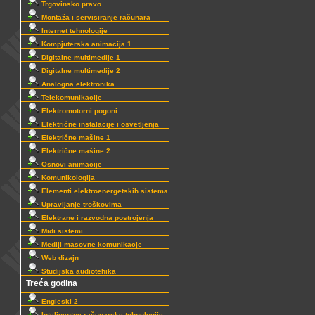
Trgovinsko pravo
Montaža i servisiranje računara
Internet tehnologije
Kompjuterska animacija 1
Digitalne multimedije 1
Digitalne multimedije 2
Analogna elektronika
Telekomunikacije
Elektromotorni pogoni
Električne instalacije i osvetljenja
Električne mašine 1
Električne mašine 2
Osnovi animacije
Komunikologija
Elementi elektroenergetskih sistema
Upravljanje troškovima
Elektrane i razvodna postrojenja
Midi sistemi
Mediji masovne komunikacje
Web dizajn
Studijska audiotehika
Treća godina
Engleski 2
Inteligentne računarske tehnologije