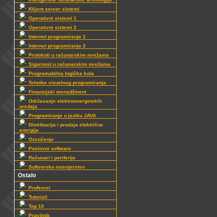
Klijent server sistemi
Operativni sistemi 1
Operativni sistemi 2
Internet programiranje 1
Internet programiranje 2
Protokoli u računarskim mrežama
Sigurnost u računarskim mrežama
Programabilna logička kola
Tehnike vizuelnog programiranja
Finansijski menadžment
Održavanje elektroenergetskih
uređaja
Programiranje u jeziku JAVA
Distribucija i prodaja električne
energije
Ozvučenje
Poslovni software
Računari i periferije
Softversko inzenjerstvo
Ostalo
Profesori
Tutoriali
Top 10
Pravilnik