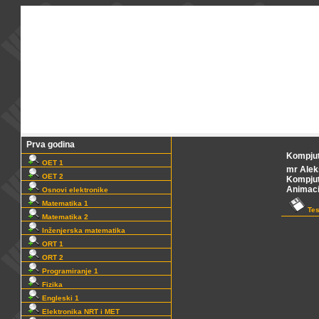
Prva godina
Kompjut
OET 1
mr Alek
OET 2
Kompjut
Animacij
Osnovi elektronike
Matematika 1
Tes
Matematika 2
Inženjerska matematika
ORT 1
ORT 2
Programiranje 1
Fizika
Engleski 1
Elektronika NRT i MET