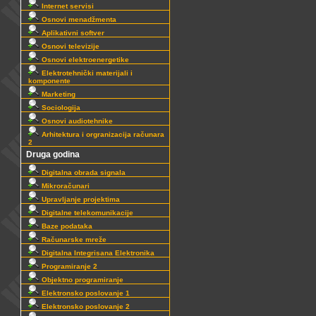
Internet servisi
Osnovi menadžmenta
Aplikativni softver
Osnovi televizije
Osnovi elektroenergetike
Elektrotehnički materijali i
komponente
Marketing
Sociologija
Osnovi audiotehnike
Arhitektura i orgranizacija računara
2
Druga godina
Digitalna obrada signala
Mikroračunari
Upravljanje projektima
Digitalne telekomunikacije
Baze podataka
Računarske mreže
Digitalna Integrisana Elektronika
Programiranje 2
Objektno programiranje
Elektronsko poslovanje 1
Elektronsko poslovanje 2