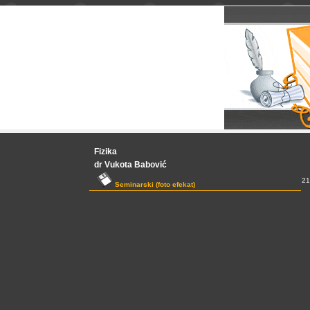
Fizika
dr Vukota Babović
21
Seminarski (foto efekat)