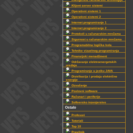
Klijent server sistemi
Operativni sistemi 1
Operativni sistemi 2
Internet programiranje 1
Internet programiranje 2
Protokoli u računarskim mrežama
Sigurnost u računarskim mrežama
Programabilna logička kola
Tehnike vizuelnog programiranja
Finansijski menadžment
Održavanje elektroenergetskih
uređaja
Programiranje u jeziku JAVA
Distribucija i prodaja električne
energije
Ozvučenje
Poslovni software
Računari i periferije
Softversko inzenjerstvo
Ostalo
Profesori
Tutoriali
Top 10
Pravilnik