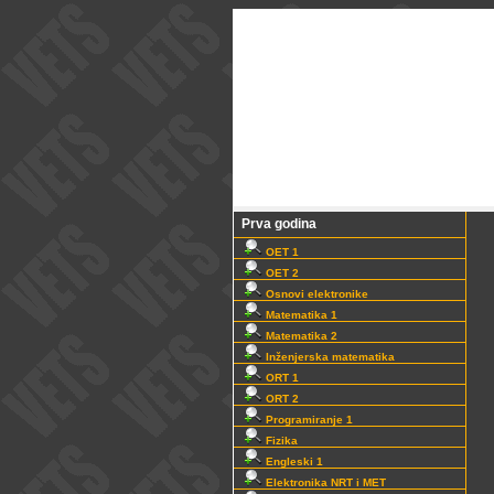
Prva godina
OET 1
OET 2
Osnovi elektronike
Matematika 1
Matematika 2
Inženjerska matematika
ORT 1
ORT 2
Programiranje 1
Fizika
Engleski 1
Elektronika NRT i MET