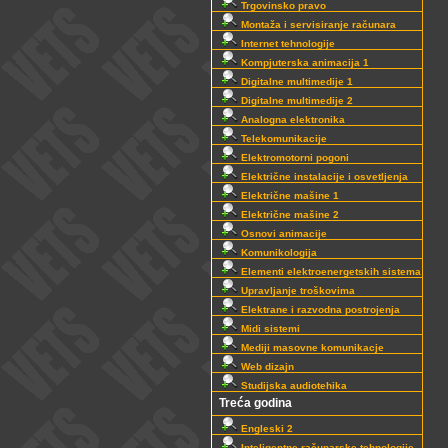
Trgovinsko pravo
Montaža i servisiranje računara
Internet tehnologije
Kompjuterska animacija 1
Digitalne multimedije 1
Digitalne multimedije 2
Analogna elektronika
Telekomunikacije
Elektromotorni pogoni
Električne instalacije i osvetljenja
Električne mašine 1
Električne mašine 2
Osnovi animacije
Komunikologija
Elementi elektroenergetskih sistema
Upravljanje troškovima
Elektrane i razvodna postrojenja
Midi sistemi
Mediji masovne komunikacje
Web dizajn
Studijska audiotehika
Treća godina
Engleski 2
Inteligentne računarske tehnologije