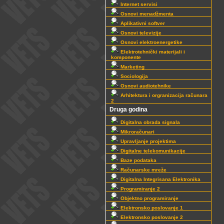
Internet servisi
Osnovi menadžmenta
Aplikativni softver
Osnovi televizije
Osnovi elektroenergetike
Elektrotehnički materijali i
komponente
Marketing
Sociologija
Osnovi audiotehnike
Arhitektura i orgranizacija računara
2
Druga godina
Digitalna obrada signala
Mikroračunari
Upravljanje projektima
Digitalne telekomunikacije
Baze podataka
Računarske mreže
Digitalna Integrisana Elektronika
Programiranje 2
Objektno programiranje
Elektronsko poslovanje 1
Elektronsko poslovanje 2