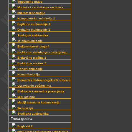
Trgovinsko pravo
Montaža i servisiranje računara
Internet tehnologije
Kompjuterska animacija 1
Digitalne multimedije 1
Digitalne multimedije 2
Analogna elektronika
Telekomunikacije
Elektromotorni pogoni
Električne instalacije i osvetljenja
Električne mašine 1
Električne mašine 2
Osnovi animacije
Komunikologija
Elementi elektroenergetskih sistema
Upravljanje troškovima
Elektrane i razvodna postrojenja
Midi sistemi
Mediji masovne komunikacje
Web dizajn
Studijska audiotehika
Treća godina
Engleski 2
Inteligentne računarske tehnologije