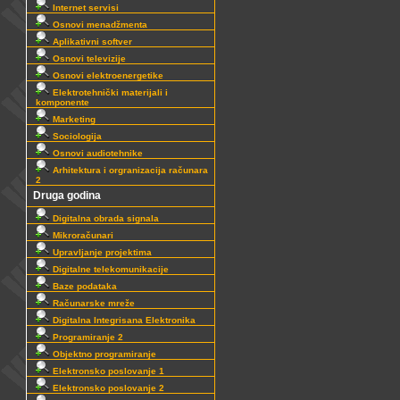
Internet servisi
Osnovi menadžmenta
Aplikativni softver
Osnovi televizije
Osnovi elektroenergetike
Elektrotehnički materijali i
komponente
Marketing
Sociologija
Osnovi audiotehnike
Arhitektura i orgranizacija računara
2
Druga godina
Digitalna obrada signala
Mikroračunari
Upravljanje projektima
Digitalne telekomunikacije
Baze podataka
Računarske mreže
Digitalna Integrisana Elektronika
Programiranje 2
Objektno programiranje
Elektronsko poslovanje 1
Elektronsko poslovanje 2