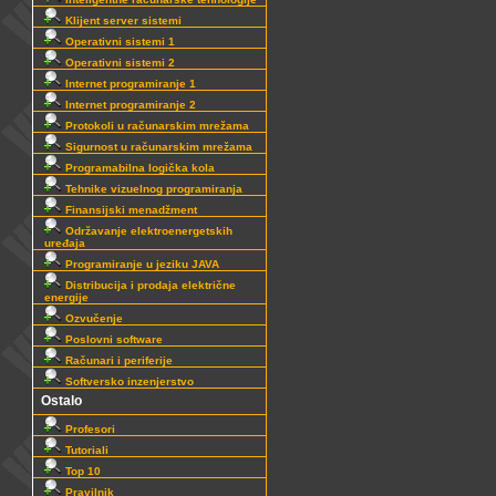
Klijent server sistemi
Operativni sistemi 1
Operativni sistemi 2
Internet programiranje 1
Internet programiranje 2
Protokoli u računarskim mrežama
Sigurnost u računarskim mrežama
Programabilna logička kola
Tehnike vizuelnog programiranja
Finansijski menadžment
Održavanje elektroenergetskih
uređaja
Programiranje u jeziku JAVA
Distribucija i prodaja električne
energije
Ozvučenje
Poslovni software
Računari i periferije
Softversko inzenjerstvo
Ostalo
Profesori
Tutoriali
Top 10
Pravilnik