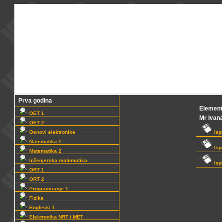
Prva godina
Element
OET 1
Mr Ivan
OET 2
Osnovi elektronike
Isp
Matematika 1
Ispi
Matematika 2
Inženjerska matematika
Isp
ORT 1
ORT 2
Programiranje 1
Fizika
Engleski 1
Elektronika NRT i MET