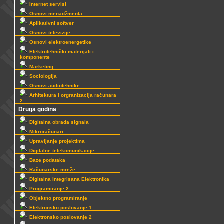
Internet servisi
Osnovi menadžmenta
Aplikativni softver
Osnovi televizije
Osnovi elektroenergetike
Elektrotehnički materijali i
komponente
Marketing
Sociologija
Osnovi audiotehnike
Arhitektura i orgranizacija računara
2
Druga godina
Digitalna obrada signala
Mikroračunari
Upravljanje projektima
Digitalne telekomunikacije
Baze podataka
Računarske mreže
Digitalna Integrisana Elektronika
Programiranje 2
Objektno programiranje
Elektronsko poslovanje 1
Elektronsko poslovanje 2