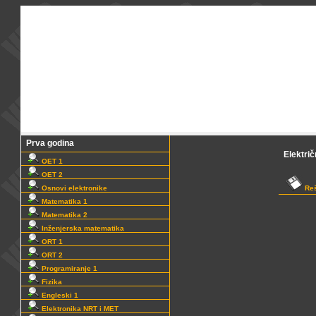
Prva godina
Elektri
OET 1
OET 2
Osnovi elektronike
Reš
Matematika 1
Matematika 2
Inženjerska matematika
ORT 1
ORT 2
Programiranje 1
Fizika
Engleski 1
Elektronika NRT i MET