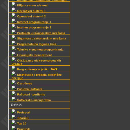
Klijent server sistemi
Operativni sistemi 1
Operativni sistemi 2
Internet programiranje 1
Internet programiranje 2
Protokoli u računarskim mrežama
Sigurnost u računarskim mrežama
Programabilna logička kola
Tehnike vizuelnog programiranja
Finansijski menadžment
Održavanje elektroenergetskih
uređaja
Programiranje u jeziku JAVA
Distribucija i prodaja električne
energije
Ozvučenje
Poslovni software
Računari i periferije
Softversko inzenjerstvo
Ostalo
Profesori
Tutoriali
Top 10
Pravilnik