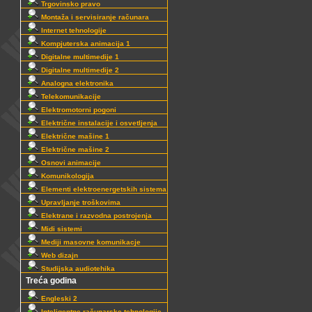
Trgovinsko pravo
Montaža i servisiranje računara
Internet tehnologije
Kompjuterska animacija 1
Digitalne multimedije 1
Digitalne multimedije 2
Analogna elektronika
Telekomunikacije
Elektromotorni pogoni
Električne instalacije i osvetljenja
Električne mašine 1
Električne mašine 2
Osnovi animacije
Komunikologija
Elementi elektroenergetskih sistema
Upravljanje troškovima
Elektrane i razvodna postrojenja
Midi sistemi
Mediji masovne komunikacje
Web dizajn
Studijska audiotehika
Treća godina
Engleski 2
Inteligentne računarske tehnologije