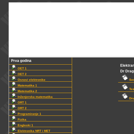
Prva godina
Elektran
OET 1
Dr Drag
OET 2
Osnovi elektronike
Sem
Matematika 1
Tes
Matematika 2
Inženjerska matematika
Dru
ORT 1
ORT 2
Programiranje 1
Fizika
Engleski 1
Elektronika NRT i MET