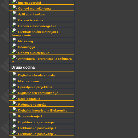
Internet servisi
Osnovi menadžmenta
Aplikativni softver
Osnovi televizije
Osnovi elektroenergetike
Elektrotehnički materijali i
komponente
Marketing
Sociologija
Osnovi audiotehnike
Arhitektura i orgranizacija računara
2
Druga godina
Digitalna obrada signala
Mikroračunari
Upravljanje projektima
Digitalne telekomunikacije
Baze podataka
Računarske mreže
Digitalna Integrisana Elektronika
Programiranje 2
Objektno programiranje
Elektronsko poslovanje 1
Elektronsko poslovanje 2