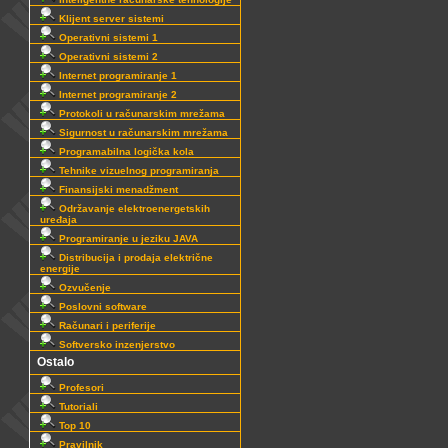
Klijent server sistemi
Operativni sistemi 1
Operativni sistemi 2
Internet programiranje 1
Internet programiranje 2
Protokoli u računarskim mrežama
Sigurnost u računarskim mrežama
Programabilna logička kola
Tehnike vizuelnog programiranja
Finansijski menadžment
Održavanje elektroenergetskih
uređaja
Programiranje u jeziku JAVA
Distribucija i prodaja električne
energije
Ozvučenje
Poslovni software
Računari i periferije
Softversko inzenjerstvo
Ostalo
Profesori
Tutoriali
Top 10
Pravilnik