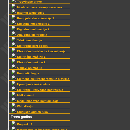
Trgovinsko pravo
Montaža i servisiranje računara
Internet tehnologije
Kompjuterska animacija 1
Digitalne multimedije 1
Digitalne multimedije 2
Analogna elektronika
Telekomunikacije
Elektromotorni pogoni
Električne instalacije i osvetljenja
Električne mašine 1
Električne mašine 2
Osnovi animacije
Komunikologija
Elementi elektroenergetskih sistema
Upravljanje troškovima
Elektrane i razvodna postrojenja
Midi sistemi
Mediji masovne komunikacje
Web dizajn
Studijska audiotehika
Treća godina
Engleski 2
Inteligentne računarske tehnologije