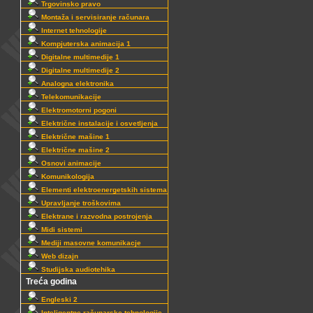
Trgovinsko pravo
Montaža i servisiranje računara
Internet tehnologije
Kompjuterska animacija 1
Digitalne multimedije 1
Digitalne multimedije 2
Analogna elektronika
Telekomunikacije
Elektromotorni pogoni
Električne instalacije i osvetljenja
Električne mašine 1
Električne mašine 2
Osnovi animacije
Komunikologija
Elementi elektroenergetskih sistema
Upravljanje troškovima
Elektrane i razvodna postrojenja
Midi sistemi
Mediji masovne komunikacje
Web dizajn
Studijska audiotehika
Treća godina
Engleski 2
Inteligentne računarske tehnologije