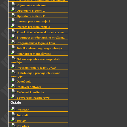
Klijent server sistemi
Operativni sistemi 1
Operativni sistemi 2
Internet programiranje 1
Internet programiranje 2
Protokoli u računarskim mrežama
Sigurnost u računarskim mrežama
Programabilna logička kola
Tehnike vizuelnog programiranja
Finansijski menadžment
Održavanje elektroenergetskih
uređaja
Programiranje u jeziku JAVA
Distribucija i prodaja električne
energije
Ozvučenje
Poslovni software
Računari i periferije
Softversko inzenjerstvo
Ostalo
Profesori
Tutoriali
Top 10
Pravilnik