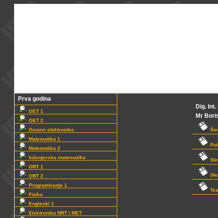
Prva godina
Dig. Int
OET 1
Mr Bori
OET 2
Osnovi elektronike
Še
Matematika 1
Puš
Matematika 2
Inženjerska matematika
Skr
ORT 1
Skr
ORT 2
Programiranje 1
Tes
Fizika
Engleski 1
Elektronika NRT i MET