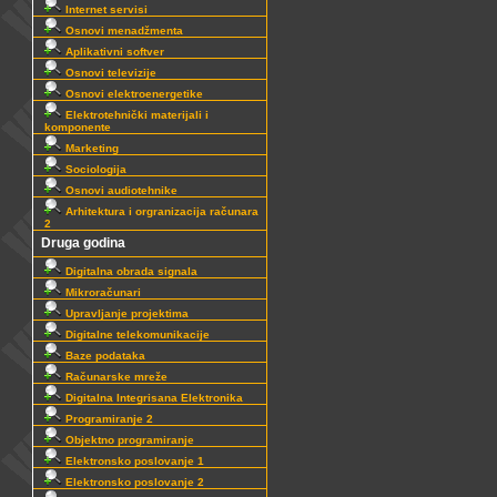
Internet servisi
Osnovi menadžmenta
Aplikativni softver
Osnovi televizije
Osnovi elektroenergetike
Elektrotehnički materijali i
komponente
Marketing
Sociologija
Osnovi audiotehnike
Arhitektura i orgranizacija računara
2
Druga godina
Digitalna obrada signala
Mikroračunari
Upravljanje projektima
Digitalne telekomunikacije
Baze podataka
Računarske mreže
Digitalna Integrisana Elektronika
Programiranje 2
Objektno programiranje
Elektronsko poslovanje 1
Elektronsko poslovanje 2